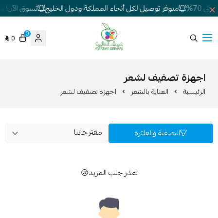
ى 70%
متوفر توصيل لكل أنحاء المملكة ودول الخليج
تسوق الآن! تخف
0
0
شركة غيداء المتطورة الطبية
اجهزة تصفيف لشعر
الرئيسية
العناية بالشعر
اجهزة تصفيف لشعر
التصفية والفلترة
تعذر جلب المزيد😢