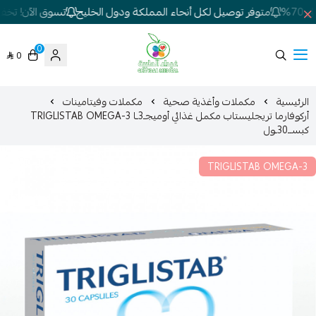
7%
متوفر توصيل لكل أنحاء المملكة ودول الخليج
تسوق الآن! تخفيضا
0
0
شركة غيداء المتطورة الطبية
الرئيسية
مكملات وأغذية صحية
مكملات وفيتامينات
أركوفارما تريجليستاب مكمل غذائي أوميجـ3ـا TRIGLISTAB OMEGA-3
كبســ30ـول
TRIGLISTAB OMEGA-3