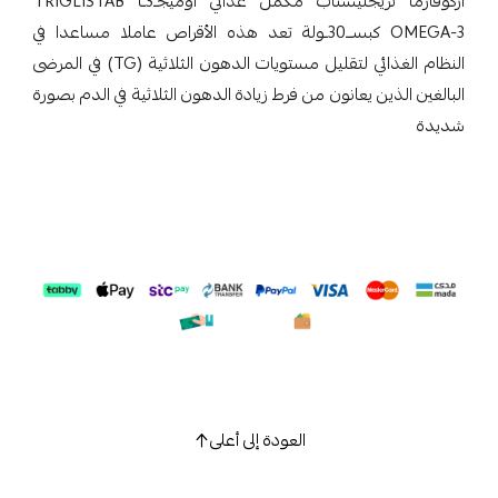
أركوفارما تريجليستاب مكمل غذائي أوميجـ3ـا TRIGLISTAB
OMEGA-3 كبســ30ـولة تعد هذه الأقراص عاملا مساعدا في
النظام الغذائي لتقليل مستويات الدهون الثلاثية (TG) في المرضى
البالغين الذين يعانون من فرط زيادة الدهون الثلاثية في الدم بصورة
شديدة
العودة إلى أعلى