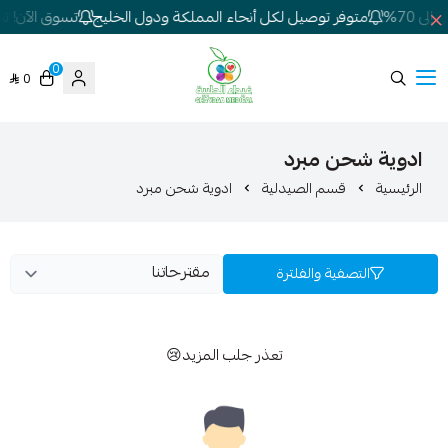
 70%
متوفر توصيل لكل أنحاء المملكة ودول الخليج
تسوق الآن! تخف
0
0
شركة غيداء المتطورة الطبية
ادوية شحن مبرد
الرئيسية
قسم الصيدلية
ادوية شحن مبرد
التصفية والفلترة
تعذر جلب المزيد😢