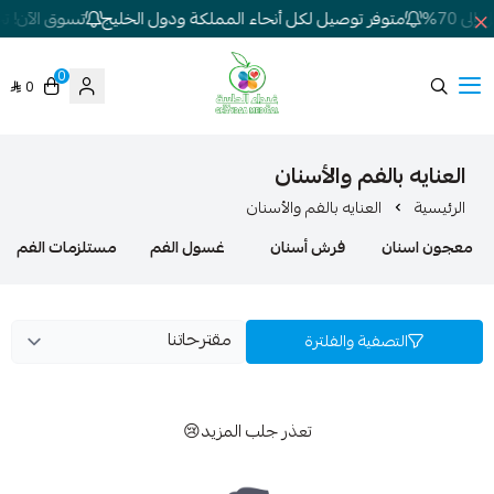
ى 70%
متوفر توصيل لكل أنحاء المملكة ودول الخليج
تسوق الآن! تخف
0
0
شركة غيداء المتطورة الطبية
العنايه بالفم والأسنان
الرئيسية
العنايه بالفم والأسنان
معجون اسنان
فرش أسنان
غسول الفم
مستلزمات الفم
التصفية والفلترة
تعذر جلب المزيد😢