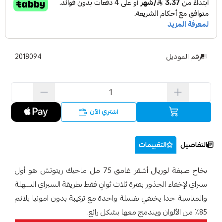
رقم الموديل
2018094
اشتري الآن
التفاصيل
التقييمات
بخاخ صبغة لوريال أشقر غامق 75 مل
ماجيك ريتوتش هو أول
سبراي لإخفاء الجذور بفترة ثلاث ثوانٍ فقط بطريقة السبراي السهلة
والمناسبة جدا يختفي بغسلة واحدة مع تركيبة بدون امونيا يلائم
85٪ من الألوان ويندمج معها بشكل رائع.