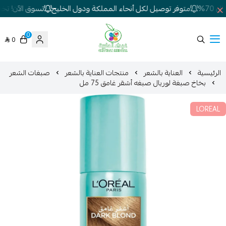
70%
متوفر توصيل لكل أنحاء المملكة ودول الخليج
تسوق الآن! تخفيض
0
0
شركة غيداء المتطورة الطبية
الرئيسية
العناية بالشعر
منتجات العناية بالشعر
صبغات الشعر
بخاخ صبغة لوريال صبغه أشقر غامق 75 مل
LOREAL