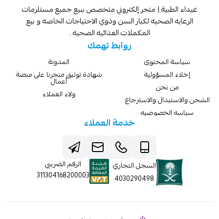
غيداء الطبية | متجر إلكتروني متخصص ببيع جميع مستلزمات
الرعايه الصحيه لكبار السن وذوي الاحتياجات الخاصه و بيع
المكملات الغذائيه الصحيه .
روابط تهمك
سياسة المحتوى
المدونة
إخلاء المسؤولية
شهادة توثيق متجرنا على منصة
أعمال
من نحن
ولاء العملاء
الشحن والاستبدال والاسترجاع
سياسه الخصوصيه
خدمة العملاء
الرقم الضريبي
السجل التجاري
311304168200003
4030290498