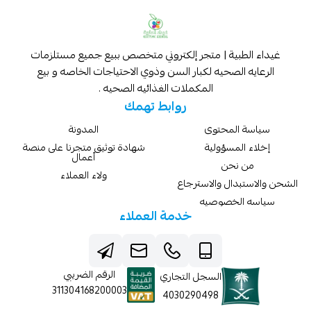
غيداء الطبية | متجر إلكتروني متخصص ببيع جميع مستلزمات
الرعايه الصحيه لكبار السن وذوي الاحتياجات الخاصه و بيع
المكملات الغذائيه الصحيه .
روابط تهمك
سياسة المحتوى
المدونة
إخلاء المسؤولية
شهادة توثيق متجرنا على منصة
أعمال
من نحن
ولاء العملاء
الشحن والاستبدال والاسترجاع
سياسه الخصوصيه
خدمة العملاء
الرقم الضريبي
السجل التجاري
311304168200003
4030290498