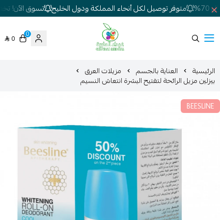
7%
متوفر توصيل لكل أنحاء المملكة ودول الخليج
تسوق الآن! تخفيض
0
0
شركة غيداء المتطورة الطبية
الرئيسية
العناية بالجسم
مزيلات العرق
بيزلين مزيل الرائحة لتفتيح البشرة انتعاش النسيم
BEESLINE