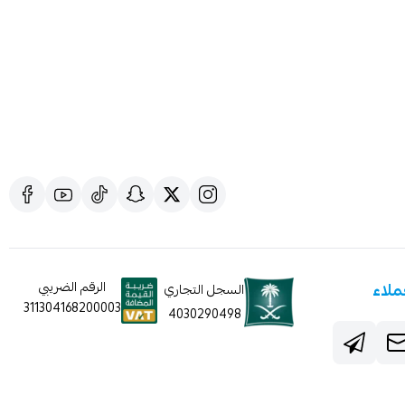
ملاء
الرقم الضريبي
السجل التجاري
311304168200003
4030290498