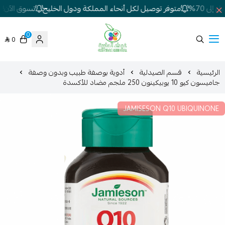
ى 70%
متوفر توصيل لكل أنحاء المملكة ودول الخليج
تسوق الآن! تخ
0
0
شركة غيداء المتطورة الطبية
الرئيسية
قسم الصيدلية
أدوية بوصفة طبيب وبدون وصفة
جاميسون كيو 10 يوبيكينون 250 ملجم مضاد للأكسدة
JAMISESON Q10 UBIQUINONE