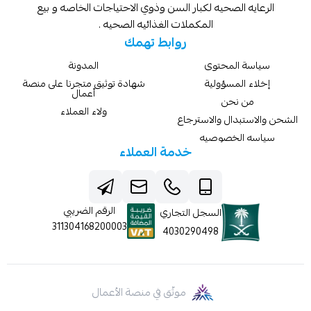
الرعايه الصحيه لكبار السن وذوي الاحتياجات الخاصه و بيع
المكملات الغذائيه الصحيه .
روابط تهمك
سياسة المحتوى
المدونة
إخلاء المسؤولية
شهادة توثيق متجرنا على منصة
أعمال
من نحن
ولاء العملاء
الشحن والاستبدال والاسترجاع
سياسه الخصوصيه
خدمة العملاء
الرقم الضريبي
السجل التجاري
311304168200003
4030290498
موثّق في منصة الأعمال