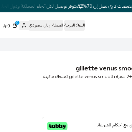
ات كبرى تصل إلى 70%
متوفر توصيل لكل أنحاء المملكة ودول الخليج
0
اللغة:
العربية
العملة:
ريال سعودي
0
سعر امواس فينوس النسائيه : جيليت فينوس سموث مكينة +2 شفرة gillette venus smooth تمنحك ماكينة