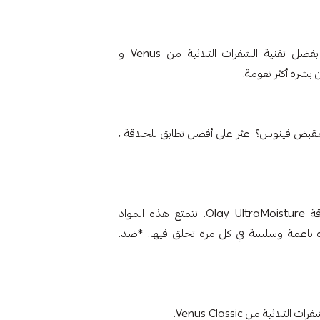
استمتع بحلاقة دقيقة مع ماكينات الحلاقة فينوس. بفضل تقنية الشفرات الثلاثية من Venus و
قبض فينوس؟ اعثر على أفضل تطابق للحلاقة ،
عالجي بشرتك مع كريم Venus الفاخر مع جل الحلاقة Olay UltraMoisture. تتمتع هذه المواد
 ناعمة وسلسة في كل مرة تحلق فيها. *ضد.
ثية من Venus Classic.