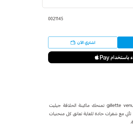
0021145
اشتري الآن
جيليت فينوس سموث مكينة +2 شفرة gillette venus smooth تمنحك ماكينة الحلاقة جيليت
ة أطول. تأتي مع شفرات حادة للغاية تعانق كل منحنيات
.