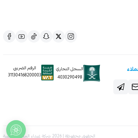
ملاء
الرقم الضريبي
السجل التجاري
311304168200003
4030290498
الحقوق محفوظة | 2026
شركة غيداء المتطورة الطبية