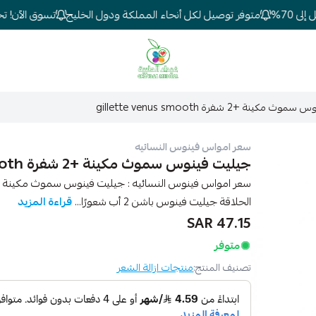
7%
متوفر توصيل لكل أنحاء المملكة ودول الخليج
تسوق الآن! تخفيض
شركة غيداء المتطورة الطبية
كينة +2 شفرة gillette venus smooth
سعر امواس فينوس النسائيه
جيليت فينوس سموث مكينة +2 شفرة gillette venus smooth
الحلاقة جيليت فينوس باشن 2 أب شعورًا...
قراءة المزيد
47.15 SAR
متوفر
تصنيف المنتج:
منتجات ازالة الشعر