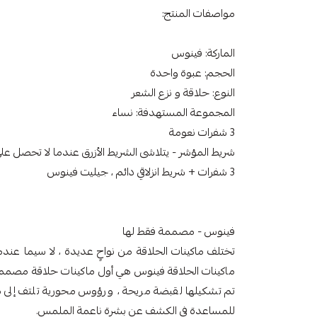
مواصفات المنتج:
الماركة: فينوس
الحجم: عبوة واحدة
النوع: حلاقة و نزع الشعر
المجموعة المستهدفة: نساء
3 شفرات نعومة
شريط المؤشر - يتلاشى الشريط الأزرق عندما لا تحصل على حلاقة Venus
3 شفرات + شريط انزلاقي دائم ، جيليت فينوس
فينوس - مصممة فقط لها
تختلف ماكينات الحلاقة من نواحٍ عديدة ، لا سيما عندما 
ماكينات الحلاقة فينوس هي أول ماكينات حلاقة مصممة مع
تم تشكيلها لقبضة مريحة ، ورؤوس محورية تلتف إلى م
للمساعدة في الكشف عن بشرة ناعمة الملمس.