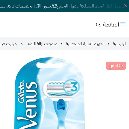
توصيل لكل أنحاء المملكة ودول الخليج
تسوق الآن! تخفيضات كبرى تصل إلى 0
القائمة
الرئيسية
اجهزة العناية الشخصية
منتجات ازالة الشعر
جيليت فينوس سموث م
gillette