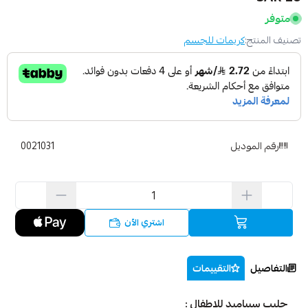
متوفر
تصنيف المنتج:
كريمات للجسم
رقم الموديل
0021031
اشتري الآن
التفاصيل
التقييمات
حليب سيباميد للاطفال :