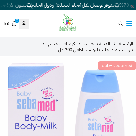
7%
متوفر توصيل لكل أنحاء المملكة ودول الخليج
تسوق الآن! تخفيض
0
0
شركة غيداء المتطورة الطبية
الرئيسية
العناية بالجسم
كريمات للجسم
بيبي سيباميد حليب الجسم للطفل 200 مل
baby sebamed