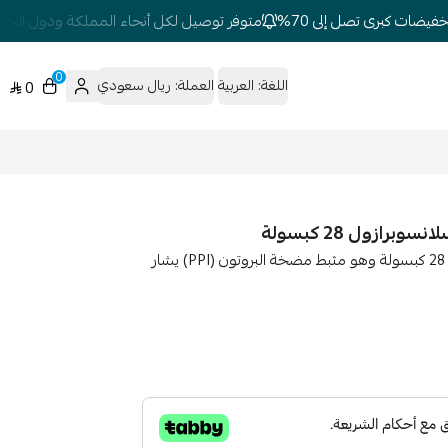
يضات كبرى تصل إلى 70%
متوفر توصيل لكل أنحاء المملكة ودول الخليج
0
اللغة:
العربية
العملة:
ريال سعودي
0
ديكسيلانت dexilant 30g متأخرة الإطاق ديكسلانسوبرازول 28 كبسولة وهو مثبط مضخة البروتون (PPI) يشار