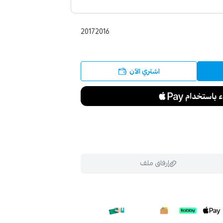
20172016
اشتري الآن
إرفاق ملف
ملف هنا