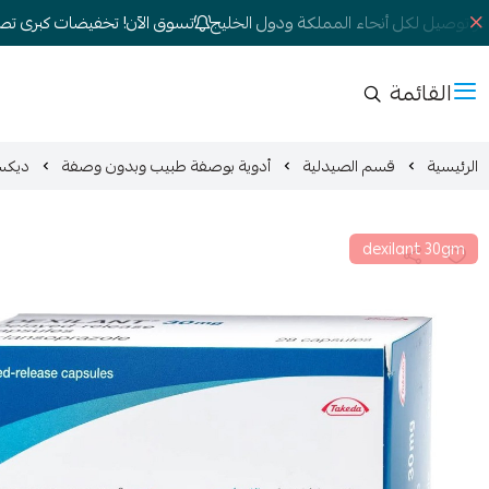
 توصيل لكل أنحاء المملكة ودول الخليج
تسوق الآن! تخفيضات كبرى تصل إلى
القائمة
الرئيسية
قسم الصيدلية
أدوية بوصفة طبيب وبدون وصفة
ديكسيلانت dexilant 30g مت
dexilant 30gm