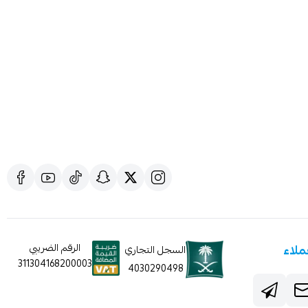
ملاء
الرقم الضريبي
السجل التجاري
311304168200003
4030290498