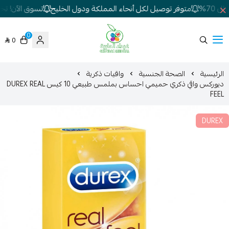
70%
متوفر توصيل لكل أنحاء المملكة ودول الخليج
تسوق الآن! تخفي
0
0
شركة غيداء المتطورة الطبية
الرئيسية
الصحة الجنسية
واقيات ذكرية
ديوركس واقي ذكري حميمي احساس بملمس طبيعي 10 كيس DUREX REAL
FEEL
DUREX