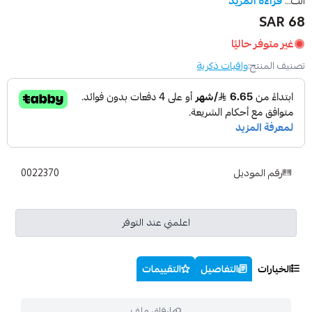
الت...
قراءة المزيد
68 SAR
غير متوفر حاليًا
تصنيف المنتج:
واقيات ذكرية
رقم الموديل
0022370
اعلمني عند التوفر
الخيارات
التفاصيل
التقييمات
إرفاق ملف