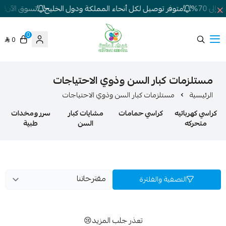
ى 70%
متوفر توصيل لكل أنحاء المملكة ودول الخليج
تسوق الآن! تخ
0
0
شركة غيداء المتطورة الطبية
مستلزمات كبار السن وذوي الاحتياجات
الرئيسية
مستلزمات كبار السن وذوي الاحتياجات
كراسي كهربائيه
كراسي حمامات
مشايات كبار
سرر ومخدات
متحركه
السن
طبية
التصفية والفلترة
تعذر جلب المزيد😢