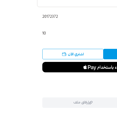
20172372
10
اشتري الآن
إرفاق ملف