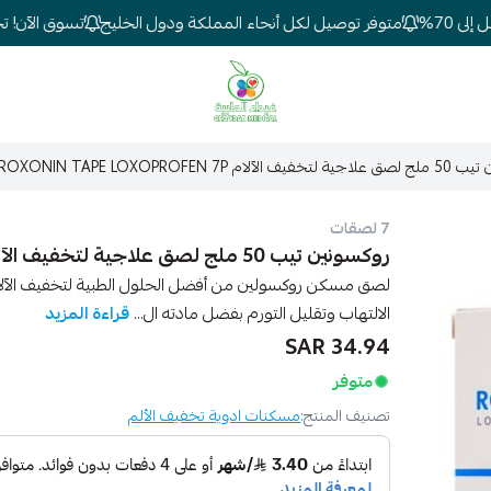
70%
متوفر توصيل لكل أنحاء المملكة ودول الخليج
تسوق الآن! تخفي
شركة غيداء المتطورة الطبية
لام ROXONIN TAPE LOXOPROFEN 7P
7 لصقات
روكسونين تيب 50 ملج لصق علاجية لتخفيف الآلام ROXONIN TAPE LOXOPROFEN 7P
لصق مسكن روكسولين من أفضل الحلول الطبية لتخفيف الآلا
الالتهاب وتقليل التورم بفضل مادته ال...
قراءة المزيد
34.94 SAR
متوفر
تصنيف المنتج:
مسكنات ادوية تخفيف الألم