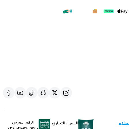
ملف هنا
ملاء
الرقم الضريبي
السجل التجاري
311304168200003