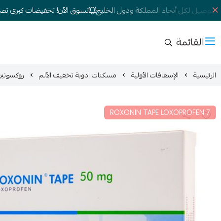
 توصيل لكل أنحاء المملكة ودول الخليج
تسوق الآن! تخفيضات كبرى تصل إلى 
القائمة
الرئيسية
الإسعافات الأولية
مسكنات ادوية تخفيف الألم
روكسونين تيب 50 ملج لصق علاجية لتخفيف الآ
ROXONIN TAPE LOXOPROFEN 7