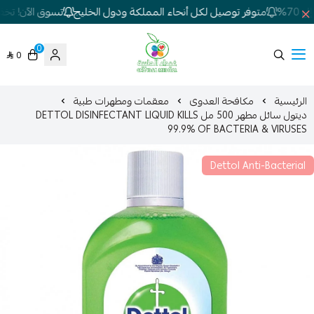
7%
متوفر توصيل لكل أنحاء المملكة ودول الخليج
تسوق الآن! تخفيض
0
0
شركة غيداء المتطورة الطبية
الرئيسية
مكافحة العدوى
معقمات ومطهرات طبية
ديتول سائل مطهر 500 مل DETTOL DISINFECTANT LIQUID KILLS
99.9% OF BACTERIA & VIRUSES
Dettol Anti-Bacterial