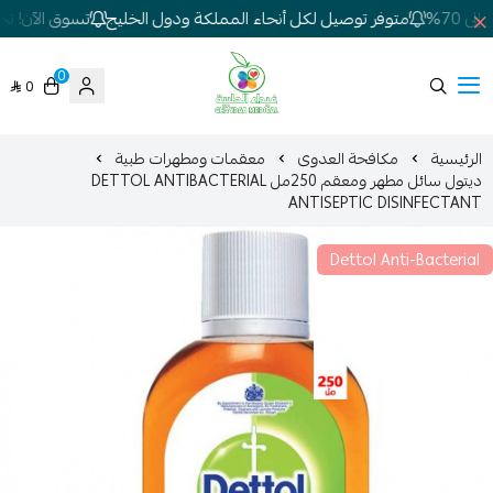
 70%
متوفر توصيل لكل أنحاء المملكة ودول الخليج
تسوق الآن! تخفي
0
0
شركة غيداء المتطورة الطبية
الرئيسية
مكافحة العدوى
معقمات ومطهرات طبية
ديتول سائل مطهر ومعقم 250مل DETTOL ANTIBACTERIAL
ANTISEPTIC DISINFECTANT
Dettol Anti-Bacterial