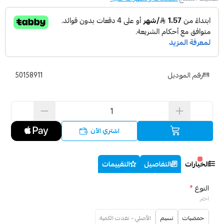
رقم الموديل
50158911
اشتري الآن
الخيارات
التفاصيل
التقييمات
النوع
*
اختر
حمضيات
نسيم
الأصلي - نفدت الكمية