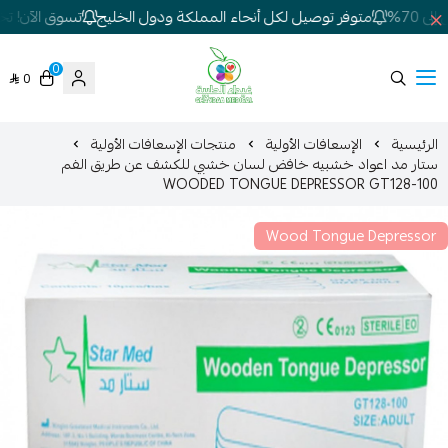
70%
متوفر توصيل لكل أنحاء المملكة ودول الخليج
تسوق الآن! تخفي
0
0
شركة غيداء المتطورة الطبية
الرئيسية
الإسعافات الأولية
منتجات الإسعافات الأولية
ستار مد اعواد خشبيه خافض لسان خشبي للكشف عن طريق الفم
WOODED TONGUE DEPRESSOR GT128-100
Wood Tongue Depressor