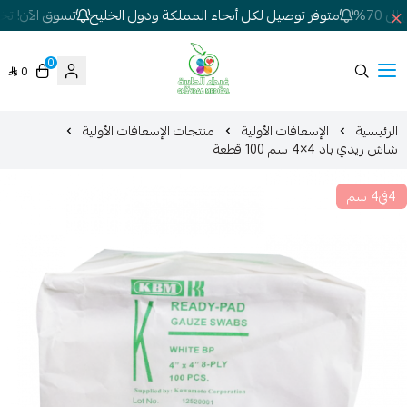
70%
متوفر توصيل لكل أنحاء المملكة ودول الخليج
تسوق الآن! تخفي
0
0
شركة غيداء المتطورة الطبية
الرئيسية
الإسعافات الأولية
منتجات الإسعافات الأولية
شاش ريدي باد 4×4 سم 100 قطعة
4في4 سم