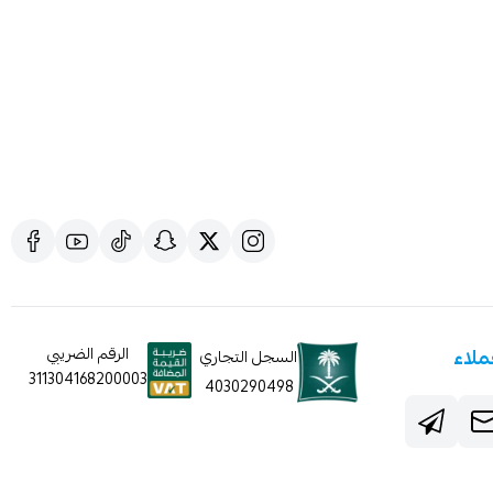
ملاء
الرقم الضريبي
السجل التجاري
311304168200003
4030290498