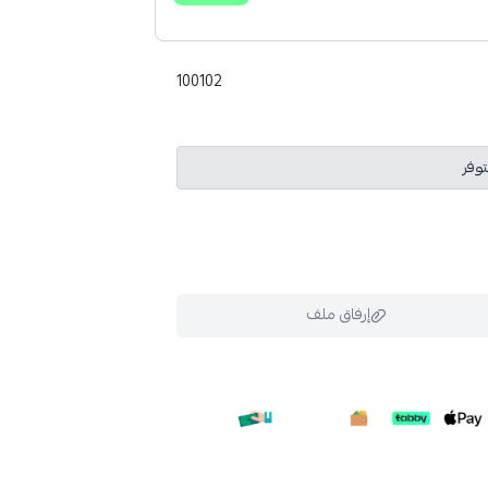
100102
توفر
إرفاق ملف
ملف هنا