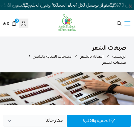
 70%
متوفر توصيل لكل أنحاء المملكة ودول الخليج
تسوق الآن! تخف
0
0
شركة غيداء المتطورة الطبية
صبغات الشعر
الرئيسية
العناية بالشعر
منتجات العناية بالشعر
صبغات الشعر
التصفية والفلترة