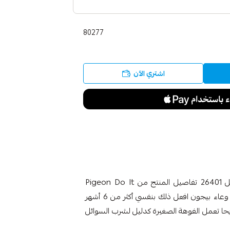
80277
اشتري الآن
بيجون طبق الاكل للاطفال عميق بأنبوب لشرب السوائل 26401 تفاصيل المنتج من Pigeon Do It
Myself Bowl مصمم خصيصا لتنمية مهارات التجريف وعاء بيجون افعل ذلك بنفسي أكثر من 6 أشهر
حا تعمل الفوهة الصغيرة كدليل لشرب السوائل