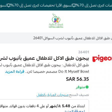
برى تصل إلى 70%
تسوق الآن! تخفيضات كبرى تصل إلى 70%
تسوق ال
شركة غيداء المتطورة الطبية
طبق الاكل للاطفال عميق بأنبوب لشرب السوائل 26401
26401
بيجون طبق الاكل للاطفال عميق بأنبوب لشرب الس
Do It Myself Bowl مصمم خصيصا لتن...
قراءة المزيد
56.35 SAR
متوفر
تصنيف المنتج:
منتجات العناية بالطفل