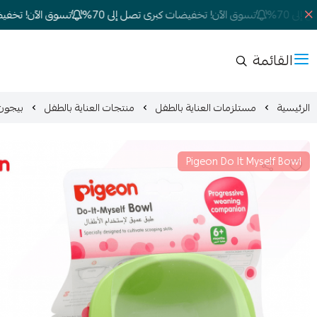
70%
تسوق الآن! تخفيضات كبرى تصل إلى 70%
تسوق الآن! تخفيضات ك
القائمة
الرئيسية
مستلزمات العناية بالطفل
منتجات العناية بالطفل
بيجون 
Pigeon Do It Myself Bowl