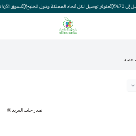
ى 70%
متوفر توصيل لكل أنحاء المملكة ودول الخليج
تسوق الآن! تخف
شركة غيداء المتطورة الطبية
 حمام
تعذر جلب المزيد😢