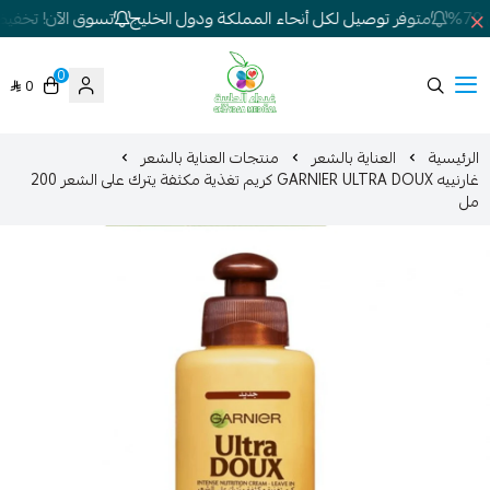
متوفر توصيل لكل أنحاء المملكة ودول الخليج
تسوق الآن! تخفيضات
0
0
شركة غيداء المتطورة الطبية
الرئيسية
العناية بالشعر
منتجات العناية بالشعر
غارنييه GARNIER ULTRA DOUX كريم تغذية مكثفة يترك على الشعر 200
مل