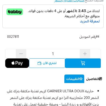
تصنيف المنتج:
منتجات العناية بالشعر
رقم الموديل
0027811
اشتري الآن
التفاصيل
التقييمات
جارنيه GARNIER ULTRA DOUX كريم تغذية مكثفة يترك على
الشعر 200 ملجارنييه الترا دو كريم تغذية مكثفة يترك على الشعر
بزيت الأفوكادو و زبدة الشيا - وصفة حقيقية تعمل على تغذية