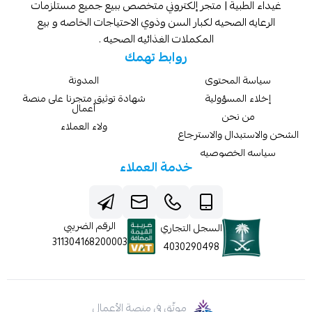
غيداء الطبية | متجر إلكتروني متخصص ببيع جميع مستلزمات
الرعايه الصحيه لكبار السن وذوي الاحتياجات الخاصه و بيع
المكملات الغذائيه الصحيه .
روابط تهمك
سياسة المحتوى
المدونة
إخلاء المسؤولية
شهادة توثيق متجرنا على منصة
أعمال
من نحن
ولاء العملاء
الشحن والاستبدال والاسترجاع
سياسه الخصوصيه
خدمة العملاء
الرقم الضريبي
السجل التجاري
311304168200003
4030290498
موثّق في منصة الأعمال