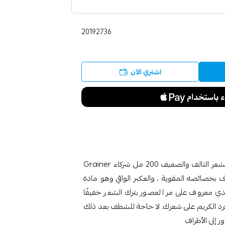
20192736
اشتري الآن
جارنيه GARNIER ULTRA DOUX كريم مرمم بالعسل الشعر التالف والضعيف 200 مل شركاء Grainer
معروف بخصائصه المقوية ، والعكبر الواقي وهو مادة
 معروف على مر العصور بترك الشعر خفيفًا
 افرد الكريم على شعرك. لا حاجة للشطف بعد ذلك
إلى الأطراف