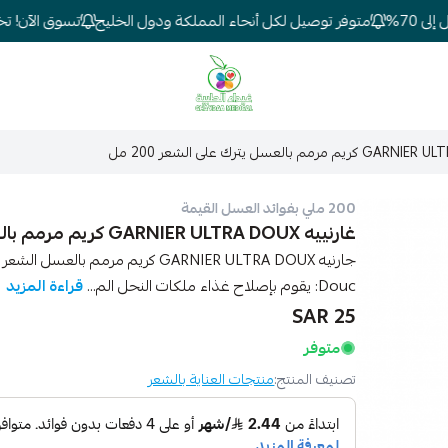
70%
متوفر توصيل لكل أنحاء المملكة ودول الخليج
تسوق الآن! تخفيض
شركة غيداء المتطورة الطبية
200 ملي بفوائد العسل القيمة
غارنييه GARNIER ULTRA DOUX كريم مرمم بالعسل يترك على الشعر 200 مل
Douc: يقوم بإصلاح غذاء ملكات النحل الم...
قراءة المزيد
25 SAR
متوفر
تصنيف المنتج:
منتجات العناية بالشعر