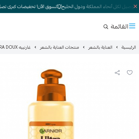
توصيل لكل أنحاء المملكة ودول الخليج
تسوق الآن! تخفيضات كبرى تصل إلى 
القائمة
الرئيسية
العناية بالشعر
منتجات العناية بالشعر
غارنييه GARNIER ULTRA DOUX كريم مرمم بالعسل يترك على الشعر 200 مل