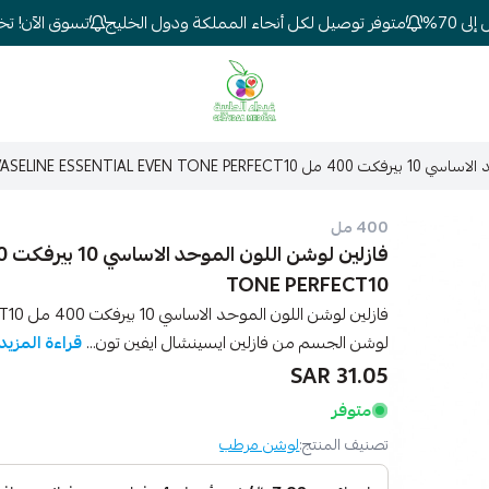
7%
متوفر توصيل لكل أنحاء المملكة ودول الخليج
تسوق الآن! تخفيض
شركة غيداء المتطورة الطبية
VASELINE ESSENTIAL EVEN TO
400 مل
TONE PERFECT10
لوشن الجسم من فازلين ايسينشال ايفين تون...
قراءة المزيد
31.05 SAR
متوفر
تصنيف المنتج:
لوشن مرطب