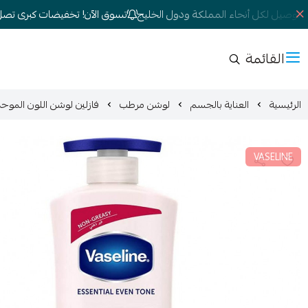
توصيل لكل أنحاء المملكة ودول الخليج
تسوق الآن! تخفيضات كبرى تصل إلى 0
القائمة
الرئيسية
العناية بالجسم
لوشن مرطب
فازلين لوشن اللون الموحد الاساسي 10 بيرفكت 400 مل NE PERFECT10
VASELINE