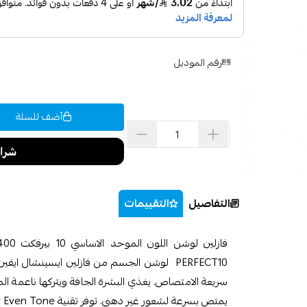
رقم الموديل
أضف للسلة
التفاصيل
التقييمات
PERFECT10 لوشن الجسم من فازلين ايسينشال اي
سريعة الامتصاص. يغذي البشرة الجافة ويتركها ناعمة ال