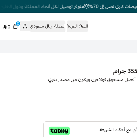
ت كبرى تصل إلى 70%
متوفر توصيل لكل أنحاء المملكة ودول الخليج
ت
0
اللغة:
العربية
العملة:
ريال سعودي
0
كهة معتدلة بالفانيلا 355 جرام هو من أفضل مسحوق كولاجين ويكون من مصدر بقري