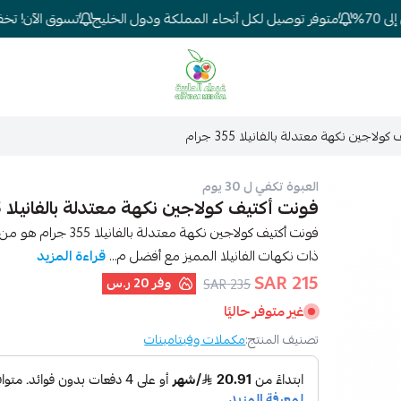
%
متوفر توصيل لكل أنحاء المملكة ودول الخليج
تسوق الآن! تخفيضا
شركة غيداء المتطورة الطبية
ولاجين نكهة معتدلة بالفانيلا 355 جرام
العبوة تكفي ل 30 يوم
فونت أكتيف كولاجين نكهة معتدلة بالفانيلا 355 جرام
فونت أكتيف كولاجين ن
ذات نكهات الفانيلا المميز مع أفضل م...
قراءة المزيد
215 SAR
وفر
20 ر.س
235 SAR
غير متوفر حاليًا
تصنيف المنتج:
مكملات وفيتامينات