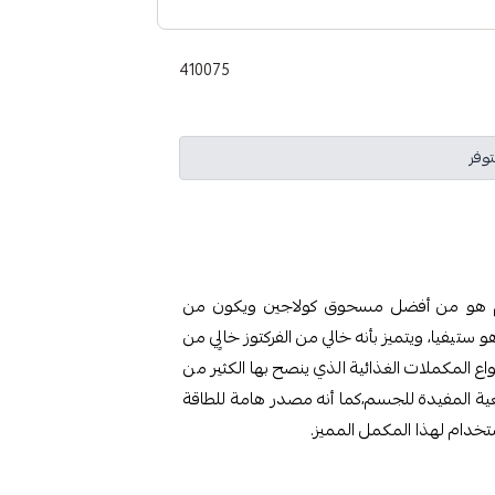
410075
توفر
اجين نكهة معتدلة بالفانيلا 355 جرام هو من أفضل مسحوق كولاجين ويكون من
تيفيا، ويتميز بأنه خالي من الفركتوز خالٍي من
واع المكملات الغذائية الذي ينصح بها الكثير من
بيعية المفيدة للجسم،كما أنه مصدر هامة للطاقة
ستخدام لهذا المكمل المميز.