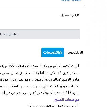
رقم الموديل
اعلمني عند ال
التفاصيل
التقييمات
فونت
أكتيف كول
مصدر بقري ذات نكهات الفانيلا المميز مع أفضل محلي هو س
مادة اللاكتوز كذلك مادة الجلوتين ،وهو يعتبر من أجود أن
الأطباء بتناولها لأنه تحتوي على العديد من العناصر الط
اللازمة لذلك دعونا نتعرف على أهم مميزاته و دواعي الا
مواصفات المنتج
التصنيف: مكمل غذائية بجودة عالية