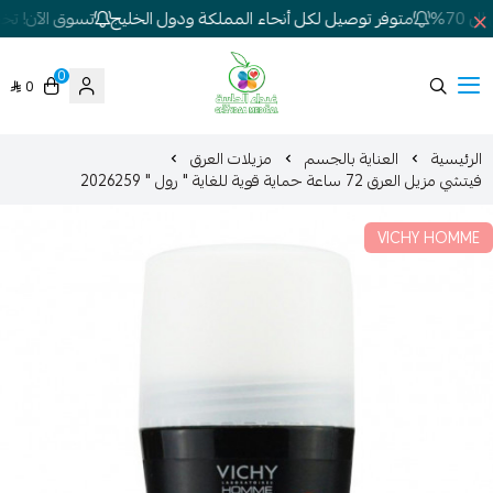
70%
متوفر توصيل لكل أنحاء المملكة ودول الخليج
تسوق الآن! تخفي
0
0
شركة غيداء المتطورة الطبية
الرئيسية
العناية بالجسم
مزيلات العرق
فيتشي مزيل العرق 72 ساعة حماية قوية للغاية " رول " 2026259
VICHY HOMME