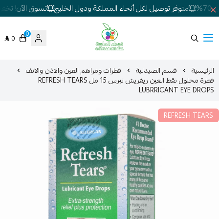
%
متوفر توصيل لكل أنحاء المملكة ودول الخليج
تسوق الآن! تخفيضا
0
0
شركة غيداء المتطورة الطبية
الرئيسية
قسم الصيدلية
قطرات ومراهم العين والاذن والانف
قطرة محلول نقط العين ريفريش تيرس 15 مل REFRESH TEARS
LUBRRICANT EYE DROPS
REFRESH TEARS