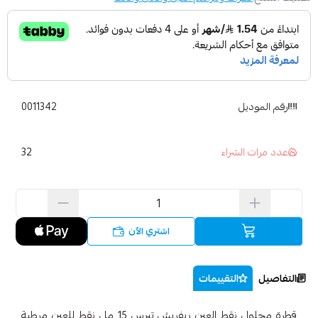
رقم الموديل
0011342
32
عدد مرات الشراء
اشتري الآن
التفاصيل
التقييمات
قطرة محلول نقط العين ريفريش تيرس 15 مل نقط للعين مرطبة