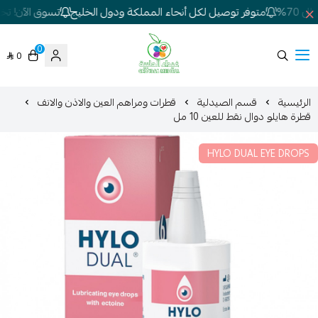
70%
متوفر توصيل لكل أنحاء المملكة ودول الخليج
تسوق الآن! تخفي
0
0
شركة غيداء المتطورة الطبية
الرئيسية
قسم الصيدلية
قطرات ومراهم العين والاذن والانف
قطرة هايلو دوال نقط للعين 10 مل
HYLO DUAL EYE DROPS