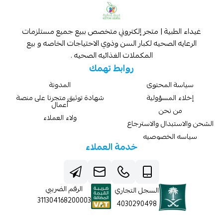
غيداء الطبية | متجر إلكتروني متخصص ببيع جميع مستلزمات
الرعايه الصحيه لكبار السن وذوي الاحتياجات الخاصه و بيع
المكملات الغذائيه الصحيه .
روابط تهمك
سياسة المحتوى
المدونة
إخلاء المسؤولية
شهادة توثيق متجرنا على منصة
أعمال
من نحن
ولاء العملاء
الشحن والاستبدال والاسترجاع
سياسه الخصوصيه
خدمة العملاء
الرقم الضريبي
السجل التجاري
311304168200003
4030290498