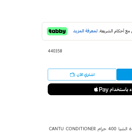
440358
اشتري الآن
كانتو بلسم مرطب للشعر بالأفوكادو وزيت الزيتون وزبدة الشيا 400 جرام CANTU CONDITIONER