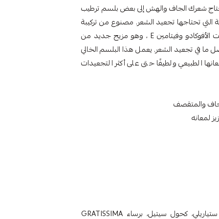
WITH OLIVE OIL ALOE AND  هل يحتاج شعرك الجاف والهش إلى بعض بلسم ترطيب
لتغذية والرطوبة التي تحتاجها تجعيد الشعر. مصنوع من تركيبة
زبدة الشيا الكلاسيكية الحائزة على جوائز بالإضافة إلى زيت الأفوكادو وفيتامين E ، وهو مزيج جديد من
 ما في تجعيد الشعر. يعمل هذا البلسم الخالي
ا الطبيعي ولطيفًا حتى على أكثر التجعيدات
لجاف والمتقصف
ز لمعانه
المكونات الفعالة: المكونات: WATER (AQUA، EAU)، ستياريلي، كحول سيتيل، برساء GRATISSIMA