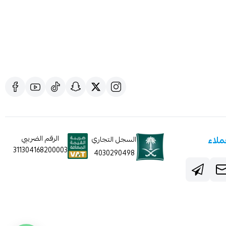
ملاء
الرقم الضريبي
السجل التجاري
311304168200003
4030290498