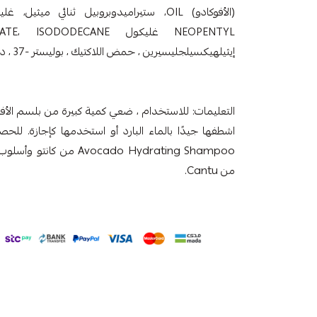
إيثيلهيكسيلجليسيرين ، حمض اللاكتيك ، بوليستر -37 ، ديسوديوم إدتا ، بانثينول.
التعليمات: للاستخدام ، ضعي كمية كبيرة من بلسم الأف
اشطفها جيدًا بالماء البارد أو استخدمها كإجازة. لل
من Cantu.