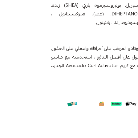
(الأفوكادو) OIL، ستيراميدوبروبيل ثنائي ميثيل، غليسيريل، بوتيروسبيرموم باركي (SHEA) زبدة،
NEOPENTYL غليكول DIHEPTANOATE، ISODODECANE، (عطر)، فينوكسييثانول ،
وكادو المرطب على أطرافك واعملي على الجذور.
حصول على أفضل النتائج ، استخدميه مع شامبو
Avocado Hydrating Shampoo من كانتو وأسلوب مع كريم Avocado Curl Activator الجديد