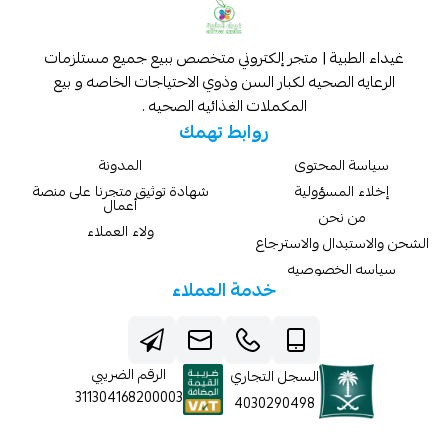
غيداء الطبية | متجر إلكتروني متخصص ببيع جميع مستلزمات
الرعايه الصحيه لكبار السن وذوي الاحتياجات الخاصه و بيع
المكملات الغذائيه الصحيه .
روابط تهمك
سياسة المحتوى
المدونة
إخلاء المسؤولية
شهادة توثيق متجرنا على منصة
أعمال
من نحن
ولاء العملاء
الشحن والاستبدال والاسترجاع
سياسه الخصوصيه
خدمة العملاء
الرقم الضريبي
السجل التجاري
311304168200003
4030290498