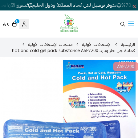
7%
متوفر توصيل لكل أنحاء المملكة ودول الخليج
تسوق الآن! تخفيض
0
0
شركة غيداء المتطورة الطبية
الرئيسية
الإسعافات الأولية
منتجات الإسعافات الأولية
كمادة جل حار وبارد hot and cold gel pack substance ASP7200
ASP7200