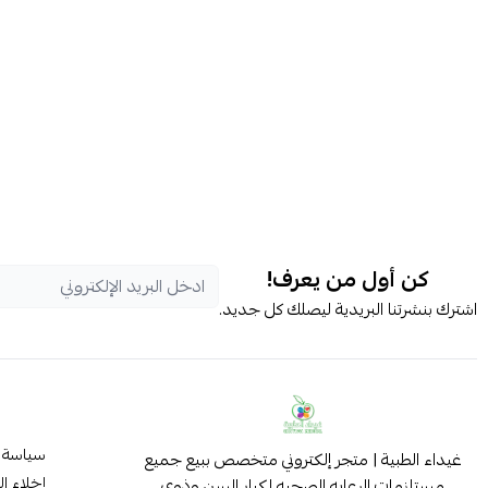
كن أول من يعرف!
اشترك بنشرتنا البريدية ليصلك كل جديد.
سياسة 
غيداء الطبية | متجر إلكتروني متخصص ببيع جميع
إخلاء ا
مستلزمات الرعايه الصحيه لكبار السن وذوي