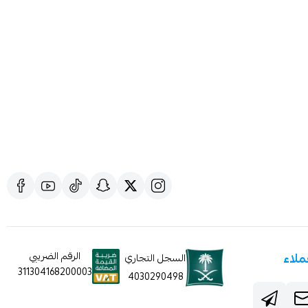
ملاء
الرقم الضريبي
السجل التجاري
311304168200003
4030290498