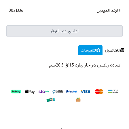
رقم الموديل
0021336
اعلمني عند التوفر
التفاصيل
التقييمات
كمادة ريكسي كير حار وبارد 11.5في 28.5سم