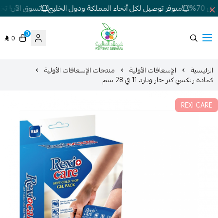
70%
متوفر توصيل لكل أنحاء المملكة ودول الخليج
تسوق الآن! تخفي
0
0
شركة غيداء المتطورة الطبية
الرئيسية
الإسعافات الأولية
منتجات الإسعافات الأولية
كمادة ريكسي كير حار وبارد 11 في 28 سم
REXI CARE