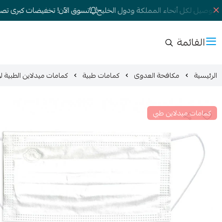
 توصيل لكل أنحاء المملكة ودول الخليج
تسوق الآن! تخفيضات كبرى تصل إلى 
القائمة
الرئيسية
مكافحة العدوى
كمامات طبية
كمامات ميدلاين الطبية لون ابيض ACE MASK WHITE 50P
كمامات ميدلاين طبي