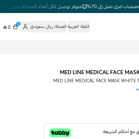
ضات كبرى تصل إلى 70%
متوفر توصيل لكل أنحاء المملكة ودول الخليج
0
اللغة:
العربية
العملة:
ريال سعودي
0
ميدلاين طبي : كمامات ميدلاين الطبية لون ابيض MED LINE MEDICAL FACE MASK WHITE 50P
د