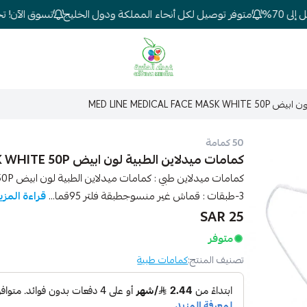
70%
متوفر توصيل لكل أنحاء المملكة ودول الخليج
تسوق الآن! تخفي
شركة غيداء المتطورة الطبية
MED LINE MEDICAL F
50 كمامة
كمامات ميدلاين الطبية لون ابيض MED LINE MEDICAL FACE MASK WHITE 50P
كمامات 
-3طبقات : قماش غير منسوجطبقة فلتر 95قما...
قراءة المزي
25 SAR
متوفر
تصنيف المنتج:
كمامات طبية