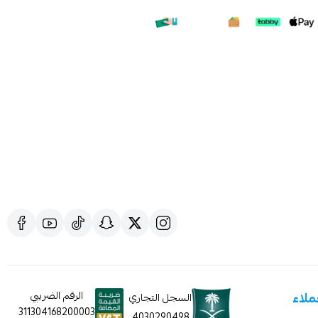
ملاء
الرقم الضريبي
السجل التجاري
311304168200003
4030290498