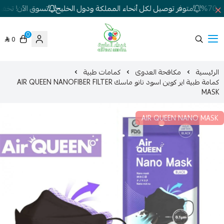
%
متوفر توصيل لكل أنحاء المملكة ودول الخليج
تسوق الآن! تخفيضا
0
0
شركة غيداء المتطورة الطبية
الرئيسية
مكافحة العدوى
كمامات طبية
كمامة طبية اير كوين اسود نانو ماسك AIR QUEEN NANOFIBER FILTER
MASK
AIR QUEEN NANO MASK