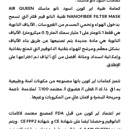
كمامات اسود نانو ماسك :
كمامة طبية اير كوين اسود نانو ماسك AIR QUEEN
NANOFIBER FILTER MASK تقنية النانو فيبر فلتر التي تسمح
بدخول الهواء وتحمي الجسم من الفيروسات , الألياف النانوية
هي فقط 1 نانومتر على 1 مليار سمك المتر (0.1 ميكرومتر). الألياف
النانوية هي مادة جديدة يتم تصنيعها عن طريق بناء الألياف
بشكل معقّم ومرشح للهواء بتقنية النانوفيبر التي تتمتع بنفاذية
وإمكانية انسداد ومتانة أفضل من أي ألياف تم اختراعها على
الإطلاق.
تتميز كمامات اير كوين بانها مصنوعه من مكونات آمنة وطبيعية
بما في ذلك القطن العضوي المعتمد 100٪ لملاءمة ناعمة
ومريحة للبشرة و لامان عالي من المكروبات وغيرها .
تم اعتماد اير كوين من قبل FDA كمصنع معتمد لاكامات
النانوفيبر وحصلنا ايضا على شهادة CE و شهادة CE FPP2 . ويتم