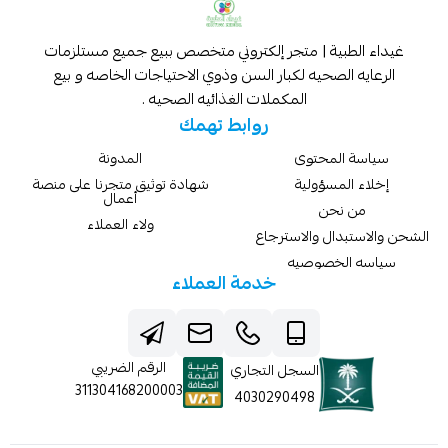
غيداء الطبية | متجر إلكتروني متخصص ببيع جميع مستلزمات
الرعايه الصحيه لكبار السن وذوي الاحتياجات الخاصه و بيع
المكملات الغذائيه الصحيه .
روابط تهمك
سياسة المحتوى
المدونة
إخلاء المسؤولية
شهادة توثيق متجرنا على منصة
أعمال
من نحن
ولاء العملاء
الشحن والاستبدال والاسترجاع
سياسه الخصوصيه
خدمة العملاء
الرقم الضريبي
السجل التجاري
311304168200003
4030290498