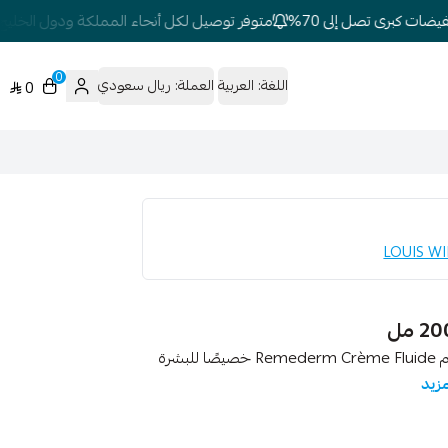
ات كبرى تصل إلى 70%
متوفر توصيل لكل أنحاء المملكة ودول الخليج
0
اللغة:
العربية
العملة:
ريال سعودي
0
لويس ويدمر ريميديرم كريم سائل للجسم 200 مل صنع كريم Remederm Crème Fluide خصيصًا للبشرة
مزيد