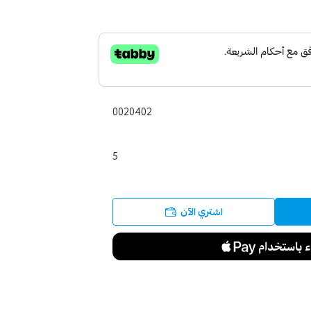
0020402
5
اشتري الآن