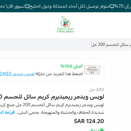
7%
متوفر توصيل لكل أنحاء المملكة ودول الخليج
تسوق الآن! تخفيض
شركة غيداء المتطورة الطبية
ئل للجسم 200 مل
أصلي 100%
اضغط هنا للمزيد من ماركة
لويس ويدمر LOUIS WIDMER
200 مل
لويس ويدمر ريميديرم كريم سائل للجسم 200 مل
شديدة الجفاف والخشنة والمتهيجة. يحمي البش...
قراءة ال
124.20 SAR
متوفر