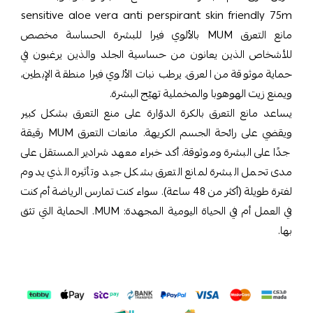
sensitive aloe vera anti perspirant skin friendly 75m
مانع التعرق MUM بالألوي فيرا للبشرة الحساسة مخصص
للأشخاص الذين يعانون من حساسية الجلد والذين يرغبون في
حماية موثوقة من العرق. يرطب نبات الألوي فيرا منطقة الإبطين،
ويمنع زيت الهوهوبا والمخملية تهيّج البشرة.
يساعد مانع التعرق بالكرة الدوّارة على منع التعرق بشكل كبير
ويقضي على رائحة الجسم الكريهة. مانعات التعرق MUM رقيقة
جدًا على البشرة وموثوقة. أكد خبراء معهد شرادير المستقل على
مدى تحمل البشرة لمانع التعرق بشكل جيد وتأثيره الذي يدوم
لفترة طويلة (أكثر من 48 ساعة). سواء كنت تمارس الرياضة أم كنت
في العمل أم في الحياة اليومية المجهدة: MUM. الحماية التي تثق
بها.