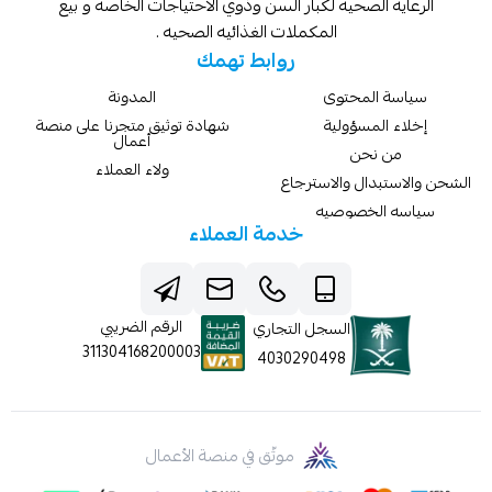
الرعايه الصحيه لكبار السن وذوي الاحتياجات الخاصه و بيع
المكملات الغذائيه الصحيه .
روابط تهمك
سياسة المحتوى
المدونة
إخلاء المسؤولية
شهادة توثيق متجرنا على منصة
أعمال
من نحن
ولاء العملاء
الشحن والاستبدال والاسترجاع
سياسه الخصوصيه
خدمة العملاء
الرقم الضريبي
السجل التجاري
311304168200003
4030290498
موثّق في منصة الأعمال