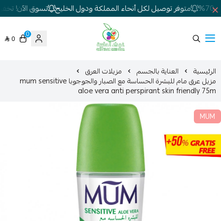
%
متوفر توصيل لكل أنحاء المملكة ودول الخليج
تسوق الآن! تخفيضا
0
0
شركة غيداء المتطورة الطبية
الرئيسية
العناية بالجسم
مزيلات العرق
مزيل عرق مام للبشرة الحساسة مع الصبار والجوجوبا mum sensitive
aloe vera anti perspirant skin friendly 75m
MUM