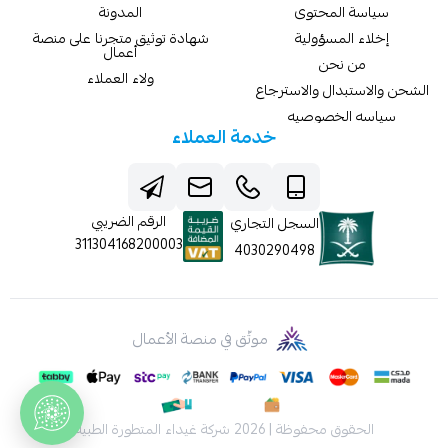
سياسة المحتوى
المدونة
إخلاء المسؤولية
شهادة توثيق متجرنا على منصة
أعمال
من نحن
ولاء العملاء
الشحن والاستبدال والاسترجاع
سياسه الخصوصيه
خدمة العملاء
الرقم الضريبي
السجل التجاري
311304168200003
4030290498
موثّق في منصة الأعمال
الحقوق محفوظة | 2026
شركة غيداء المتطورة الطبية