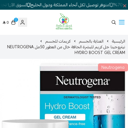
7%
متوفر توصيل لكل أنحاء المملكة ودول الخليج
تسوق الآن! تخفيض
0
0
شركة غيداء المتطورة الطبية
الرئيسية
العناية بالجسم
كريمات للجسم
نيتروجينا جل كريم للبشرة الجافة خال من العطور 50مل NEUTROGENA
HYDRO BOOST GEL CREAM
Neutrogena