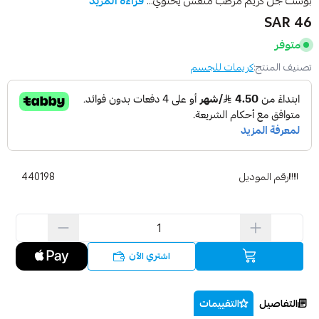
بوست جل كريم مرطب منعش يحتوي...
قراءة المزيد
46 SAR
متوفر
تصنيف المنتج:
كريمات للجسم
رقم الموديل
440198
اشتري الآن
التفاصيل
التقييمات