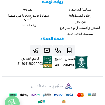
روابط تهمك
سياسة المحتوى
المدونة
إخلاء المسؤولية
شهادة توثيق متجرنا على منصة
أعمال
من نحن
ولاء العملاء
الشحن والاستبدال والاسترجاع
سياسه الخصوصيه
خدمة العملاء
الرقم الضريبي
السجل التجاري
311304168200003
4030290498
موثّق في منصة الأعمال