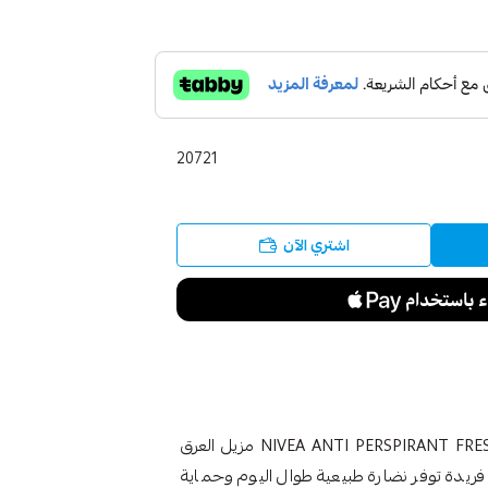
20721
اشتري الآن
نيفيا فريش ناتشورال مزيل عرق 50 مل NIVEA ANTI PERSPIRANT FRESH NATURAL مزيل العرق
فريدة توفر نضارة طبيعية طوال اليوم وحماية