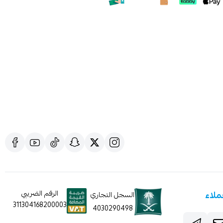
ملاء
الرقم الضريبي
السجل التجاري
311304168200003
4030290498