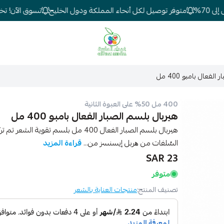
7%
متوفر توصيل لكل أنحاء المملكة ودول الخليج
تسوق الآن! تخفيض
شركة غيداء المتطورة الطبية
فعال بامبو 400 مل
400 مل 50% على العبوة الثانية
هيربال بلسم الصبار الفعال بامبو 400 مل
هيربال بلسم الصبار الفعال 400 مل بلسم 
السُلفات من ھربل إیسنسز من...
قراءة المزيد
23 SAR
متوفر
تصنيف المنتج:
منتجات العناية بالشعر