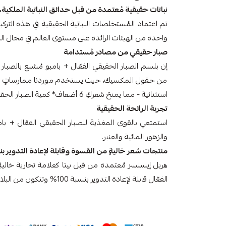
نباتات حقيقية مُعتمدة من قبل حدائق النباتية الملكية، 
تم اعتماد المُستخلصات النباتية الحقيقية في هذه التركبي
واحدة من الهيئات الرائدة على مستوى العالم في مجال النباتات لأك
صبار حقيقي من مصادر مُستدامة
إن بلسم الصبار الحقيقي الفعّال + بامبو مُشبع بالصبار
من حقول المكسيك، حيث يستخدم موردنا ممارساتٍ زراعي
استثنائية - مما يمنحُ شعركِ 6 أضعاف* كمية الصبار الحقيقي.
تجربة الرائحة الحقيقية
استمتعي بالقوى المغذية للصبار الحقيقي الفعّال + بامب
والزهور المائية والعنبر.
منتجات شعر خاليةٍ من القسوة وقابلة لإعادة التدوير بنسبة
ھربل إیسنسز مُعتمدة من قبل بيتا كعلامة تجارية خالي
الفعّال قابلة لإعادة التدوير بنسبة 100% وتتكون من البلاستيك المُعاد تدويره بنسبة 25%.