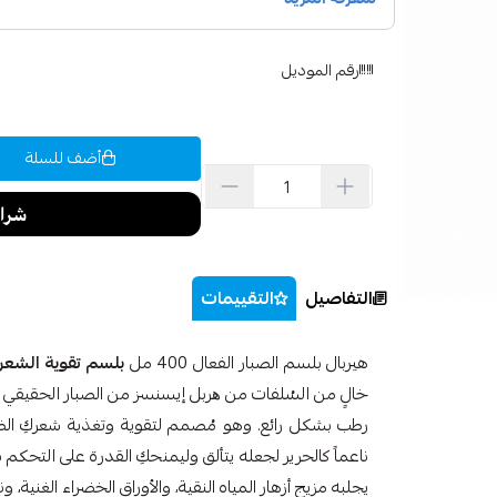
رقم الموديل
أضف للسلة
التفاصيل
التقييمات
هيربال بلسم الصبار الفعال 400 مل
بلسم تقوية الشعر
خالٍ من السُلفات من ھربل إیسنسز من الصبار الحقيقي
رطب بشكل رائع. وهو مُصمم لتقوية وتغذية شعركِ الض
ناعماً كالحرير لجعله يتألق وليمنحكِ القدرة على التحك
يجلبه مزيج أزهار المياه النقية، والأوراق الخضراء الغنية، ون