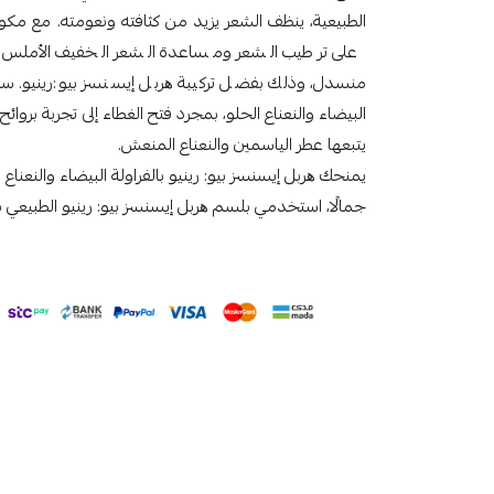
على ترطيب الشعر ومساعدة الشعر الخفيف الأملس ع
منسدل، وذلك بفضل تركيبة ھربل إیسنسز بيو:رينيو. سي
البيضاء والنعناع الحلو، بمجرد فتح الغطاء إلى تجربة بروائ
يتبعها عطر الياسمين والنعناع المنعش.
يمنحك ھربل إیسنسز بيو: رينيو بالفراولة البيضاء والنعناع 
جمالًا، استخدمي بلسم ھربل إیسنسز بيو: رينيو الطبيعي بالف