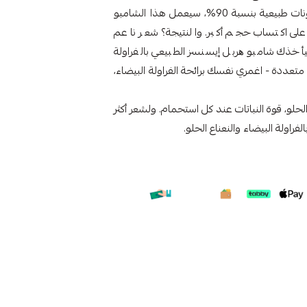
الطبيعية، ينظف الشعر يزيد من كثافته ونعومته. مع مكونات طبيعية بنسبة 90%، سيعمل هذا الشامبو
لى اكتساب حجم أكبر. والنتيجة؟ شعر ناعم
أخذك شامبو ھربل إیسنسز الطبيعي بالفراولة
ح متعددة - اغمري نفسك برائحة الفراولة البيضاء،
الحلو، قوة النباتات عند كل استحمام. ولشعر أكثر
راولة البيضاء والنعناع الحلو.