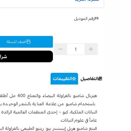
رقم الموديل
أضف للسلة
التفاصيل
التقييمات
هيربال شامبو بال
باستخدام شامبو من علامة العناية بالشعر الوحيدة ب
عاماً في علوم النباتات.
صُنع شامبو ھربل إیسنسز بيو: رينيو الطبيعي بالفراولة البي