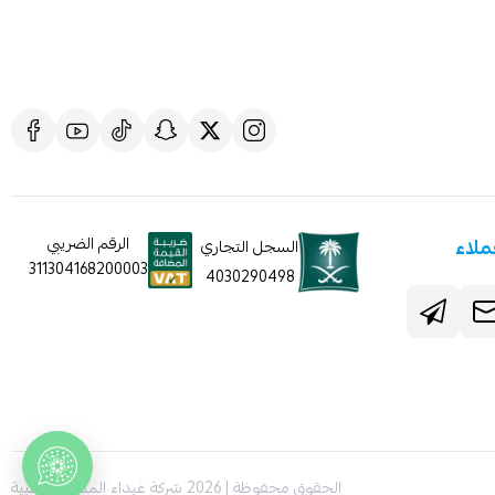
ملاء
الرقم الضريبي
السجل التجاري
311304168200003
4030290498
الحقوق محفوظة | 2026
شركة غيداء المتطورة الطبية