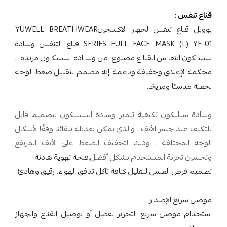
قناع تنفس :
يوويل قناع تنفس لجهاز الاكسجينYUWELL BREATHWEAR
SERIES FULL FACE MASK (L) YF-01 قناع التنفس وسادة
سيليكون انتعاش القناع مصنوع من وسادة سيليكون مرتدة ،
محكمة الإغلاق وخفيفة وناعمة. إنه مصمم لتقليل ضغط الوجه
لجعله مناسبًا ومريحًا.
وسادة سيليكون تكيفية تتميز وسادة السيليكون بتصميم قابل
للتكيف عند جسر الأنف ، والذي يمكن تعديله تلقائيًا وفقًا لأشكال
الوجه المختلفة ، وذلك لتخفيف الضغط على الأنف المرتفع
وتحسين تجربة المستخدم بشكل أفضل.
فتحة تهوية هادئة
تصميم قرص العسل لتقليل كثافة تآكل تدفق الهواء. رقيق وهادئ.
موصل سريع الإصدار
استخدام موصل سريع التحرير لفصل أو توصيل القناع والجهاز