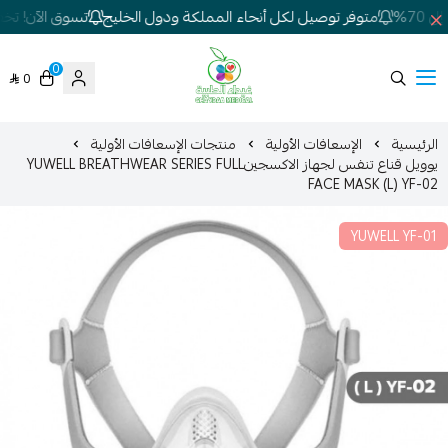
7%
متوفر توصيل لكل أنحاء المملكة ودول الخليج
تسوق الآن! تخفيض
0
0
شركة غيداء المتطورة الطبية
الرئيسية
الإسعافات الأولية
منتجات الإسعافات الأولية
يوويل قناع تنفس لجهاز الاكسجينYUWELL BREATHWEAR SERIES FULL
FACE MASK (L) YF-02
YUWELL YF-01