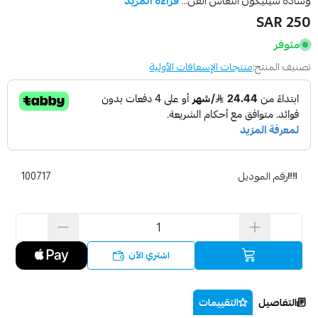
وسادة سيليكون انتعاش القن...
قراءة المزيد
250 SAR
متوفر
تصنيف المنتج:
منتجات الإسعافات الأولية
رقم الموديل
100717
اشتري الآن
التفاصيل
التقييمات