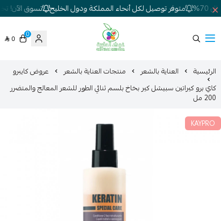
70%
متوفر توصيل لكل أنحاء المملكة ودول الخليج
تسوق الآن! تخفي
0
0
شركة غيداء المتطورة الطبية
الرئيسية
العناية بالشعر
منتجات العناية بالشعر
عروض كايبرو
كاي برو كيراتين سبيشل كير بخاخ بلسم ثنائي الطور للشعر المعالج والمتضرر
200 مل
KAYPRO