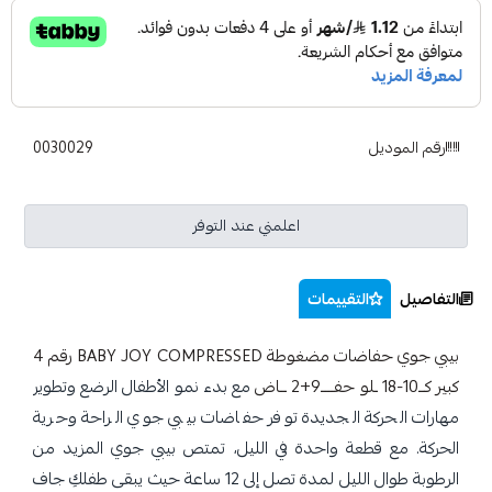
رقم الموديل
0030029
اعلمني عند التوفر
التفاصيل
التقييمات
بيبي جوي حفاضات مضغوطة BABY JOY COMPRESSED رقم 4
كبير كــ10-18 ـلو حفــــ9+2 ــاض
مع بدء نمو الأطفال الرضع وتطوير
مهارات الحركة الجديدة توفر حفاضات بيبي جوي الراحة وحرية
الحركة. مع قطعة واحدة في الليل، تمتص بيبي جوي المزيد من
الرطوبة طوال الليل لمدة تصل إلى 12 ساعة حيث يبقى طفلكِ جاف