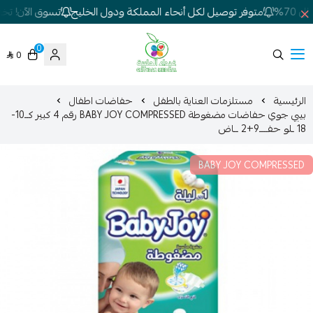
70%
متوفر توصيل لكل أنحاء المملكة ودول الخليج
تسوق الآن! تخفيض
0
0
شركة غيداء المتطورة الطبية
الرئيسية
مستلزمات العناية بالطفل
حفاضات اطفال
بيبي جوي حفاضات مضغوطة BABY JOY COMPRESSED رقم 4 كبير كــ10-
18 ـلو حفــــ9+2 ــاض
BABY JOY COMPRESSED