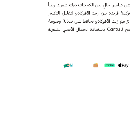
OLIVE OIL A هل تبحثين عن شامبو خالٍ من الكبريتات يترك شعرك رطباً
كيبة فريدة من زيت الأفوكادو لتقليل التكسر
وائز مع زيت الأفوكادو تحافظ على تغذية ونعومة
خيوطك مع توفير تنظيف عميق يزيل تراكم المنتج. اسمح لـ Cantu باستعادة الجمال الأصلي لشعرك