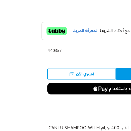
440357
اشتري الآن
كانتو شامبو مرطب للشعر بالأفوكادو وزيت الزيتون وزبدة الشيا 400 جرام CANTU SHAMPOO WITH