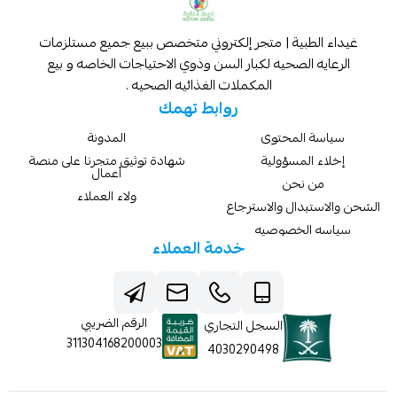
غيداء الطبية | متجر إلكتروني متخصص ببيع جميع مستلزمات
الرعايه الصحيه لكبار السن وذوي الاحتياجات الخاصه و بيع
المكملات الغذائيه الصحيه .
روابط تهمك
سياسة المحتوى
المدونة
إخلاء المسؤولية
شهادة توثيق متجرنا على منصة
أعمال
من نحن
ولاء العملاء
الشحن والاستبدال والاسترجاع
سياسه الخصوصيه
خدمة العملاء
الرقم الضريبي
السجل التجاري
311304168200003
4030290498