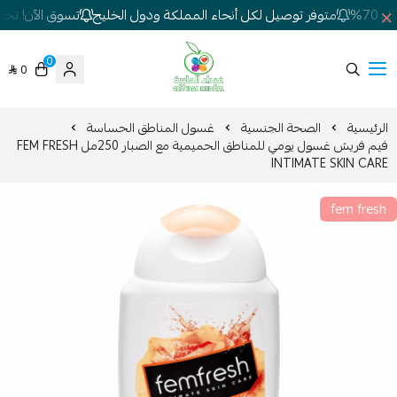
7%
متوفر توصيل لكل أنحاء المملكة ودول الخليج
تسوق الآن! تخفيض
0
0
شركة غيداء المتطورة الطبية
الرئيسية
الصحة الجنسية
غسول المناطق الحساسة
فيم فريش غسول يومي للمناطق الحميمية مع الصبار 250مل FEM FRESH
INTIMATE SKIN CARE
fem fresh