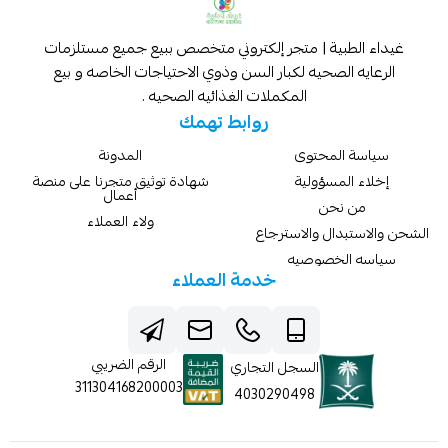
غيداء الطبية | متجر إلكتروني متخصص ببيع جميع مستلزمات
الرعايه الصحيه لكبار السن وذوي الاحتياجات الخاصه و بيع
المكملات الغذائيه الصحيه .
روابط تهمك
سياسة المحتوى
المدونة
إخلاء المسؤولية
شهادة توثيق متجرنا على منصة
أعمال
من نحن
ولاء العملاء
الشحن والاستبدال والاسترجاع
سياسه الخصوصيه
خدمة العملاء
الرقم الضريبي
السجل التجاري
311304168200003
4030290498