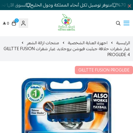
7%
متوفر توصيل لكل أنحاء المملكة ودول الخليج
تسوق الآن! تخفيض
0
0
شركة غيداء المتطورة الطبية
الرئيسية
اجهزة العناية الشخصية
منتجات ازالة الشعر
غيار شفرات حلاقة جيليت فيوشن بروجلايد غيار شفرات GILLTTE FUSION
PROGLIDE 4
GILLTTE FUSION PROGLIDE